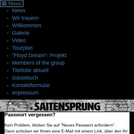
Cookie-Einstellungen
News
Wir trauern
Willkommen
Galerie
Video
Tourplan
"Floyd Dream"- Projekt
Members of the group
Titelliste aktuell
Gästebuch
Kontaktformular
Impressum
Passwort vergessen?
Kein Problem, klicken Sie auf "Neues Passwort anfordern".
Dann schicken wir Ihnen eine E-Mail mit einem Link, über den Ihr